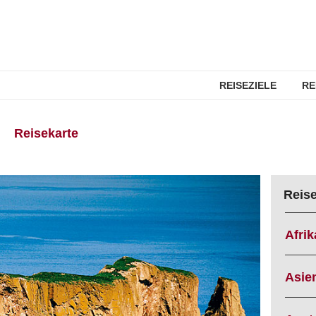
REISEZIELE
RE
Reisekarte
!
Reis
Afrik
Asie