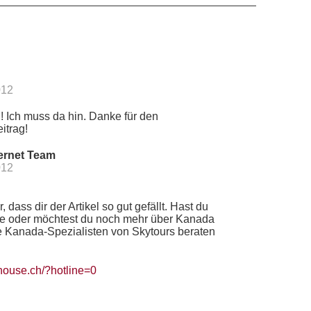
012
n! Ich muss da hin. Danke für den
itrag!
ernet Team
012
, dass dir der Artikel so gut gefällt. Hast du
e oder möchtest du noch mehr über Kanada
 Kanada-Spezialisten von Skytours beraten
lhouse.ch/?hotline=0