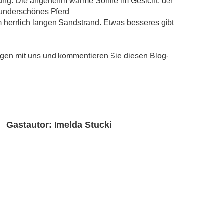
fügung. Die angenehm warme Sonne im Gesicht, der
wunderschönes Pferd
em herrlich langen Sandstrand. Etwas besseres gibt
ungen mit uns und kommentieren Sie diesen Blog-
Gastautor: Imelda Stucki