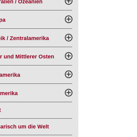
alien / Ozeanien
pa
ik / Zentralamerika
r und Mittlerer Osten
amerika
merika
t
narisch um die Welt