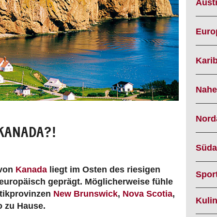
Austr
Euro
Karib
Nahe
Nord
-KANADA?!
Süda
 von
Kanada
liegt im Osten des riesigen
Spor
europäisch geprägt. Möglicherweise fühle
ntikprovinzen
New Brunswick
,
Nova Scotia
,
Kuli
 zu Hause.