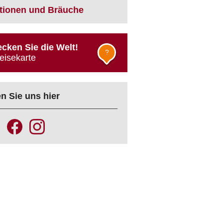
itionen und Bräuche
cken Sie die Welt!
?
eisekarte
n Sie uns hier