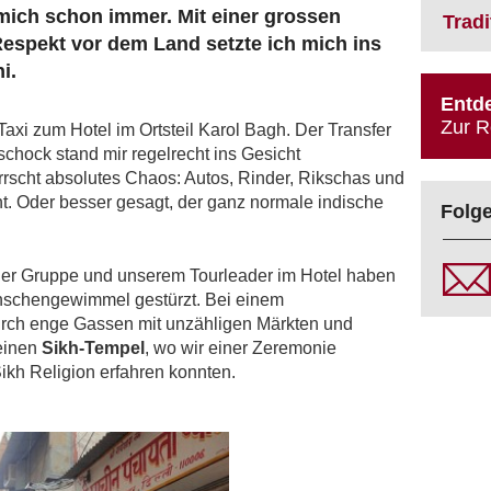
mich schon immer. Mit einer grossen
Trad
espekt vor dem Land setzte ich mich ins
i.
Entde
Zur R
Taxi zum Hotel im Ortsteil Karol Bagh. Der Transfer
schock stand mir regelrecht ins Gesicht
rrscht absolutes Chaos: Autos, Rinder, Rikschas und
. Oder besser gesagt, der ganz normale indische
Folge
der Gruppe und unserem Tourleader im Hotel haben
nschengewimmel gestürzt. Bei einem
urch enge Gassen mit unzähligen Märkten und
einen
Sikh-Tempel
, wo wir einer Zeremonie
ikh Religion erfahren konnten.