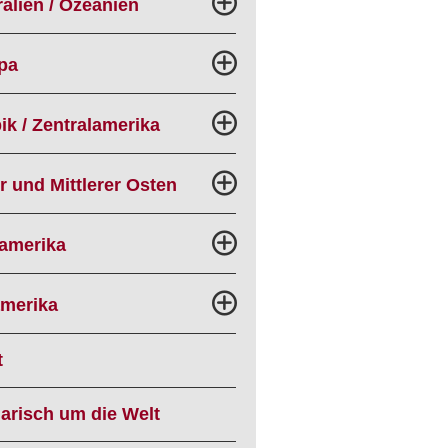
alien / Ozeanien
pa
ik / Zentralamerika
r und Mittlerer Osten
amerika
merika
t
narisch um die Welt