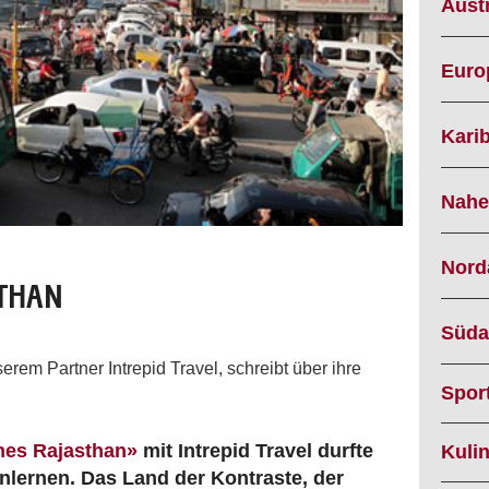
Austr
Euro
Karib
Nahe
Nord
STHAN
Süda
serem Partner Intrepid Travel, schreibt über ihre
Spor
hes Rajasthan»
mit Intrepid Travel durfte
Kuli
nlernen. Das Land der Kontraste, der