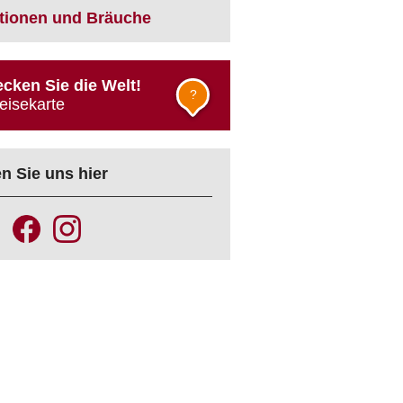
itionen und Bräuche
cken Sie die Welt!
?
eisekarte
n Sie uns hier