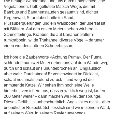
Die heutige Wanderung führt uns durch unterschiedliche
Vegetationen: Halb geflutete Matsch-Wege, die mit
Bambus und Bananenstauden gesäumt sind, dichter
Regenwald, Strandabschnitte im Sand,
Flussüberquerungen und ein Waldboden, der übersät ist
mit Blättern. Auf den ersten Metern sehen wir bereits
Schmetterlinge, Krabben die auf Bananenblättern
rumkrabbeln, wilde Truthähne, diverse Vögel – darunter
einen wunderschönen Schneebussard.
Ich höre die Zauberworte «Achtung Puma». Der Puma
schlendert nur zwei Meter neben uns auf dem Wanderweg
durch und schaut uns ununterbrochen an. Unglaublich
aber wahr. Durchatmen! Er verschwindet im Dickicht,
schaut nochmals prüfend zurück – und weg ist die
anmutende Katze. Wir sehen ihm noch eine Weile
hinterher, versichern uns, dass er wirklich weg ist, laufen
200 Meter weiter – dann machen wir Freudensprünge.
Dieses Gefühlt ist unbeschreiblich! Angst ist es nicht – aber
unendlicher Respekt. Schliesslich sind wir in seinem Wald,
auf seinem Weg, in seinem Revier unterwegs.