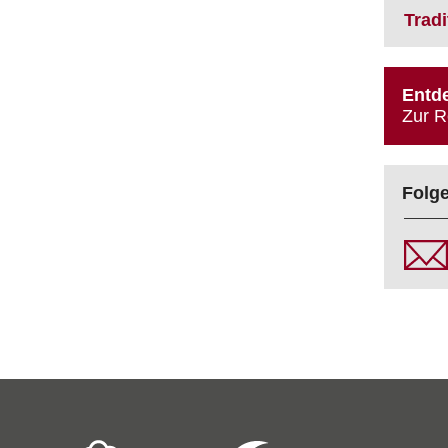
Trad
Entde
Zur R
Folge