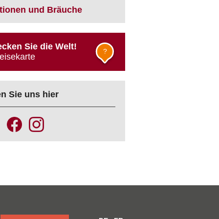
itionen und Bräuche
cken Sie die Welt!
?
eisekarte
n Sie uns hier