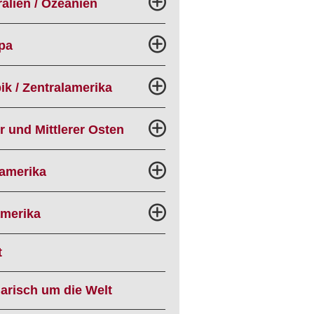
alien / Ozeanien
pa
ik / Zentralamerika
r und Mittlerer Osten
amerika
merika
t
narisch um die Welt