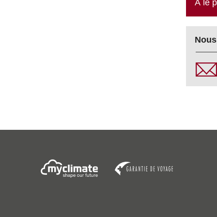
À le 
Nous 