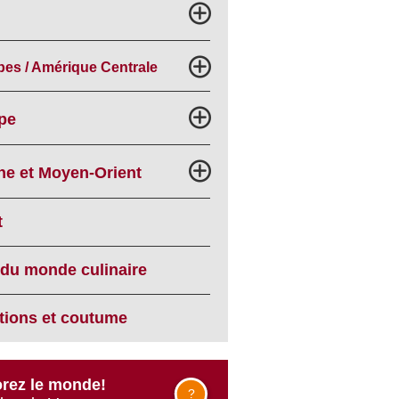
bes / Amérique Centrale
pe
he et Moyen-Orient
t
 du monde culinaire
itions et coutume
rez le monde!
?