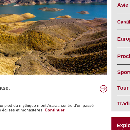
Asie
Caraï
Euro
Proc
Spor
Tour
ase.
Trad
u pied du mythique mont Ararat, centre d’un passé
églises et monastères.
Continuer
Explo