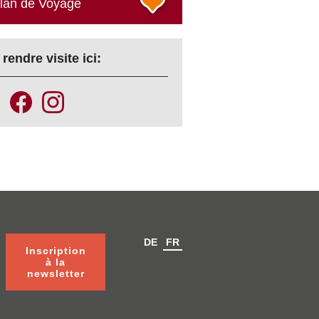
plan de Voyage
rendre visite ici:
DE
FR
Inscription
à la
newsletter