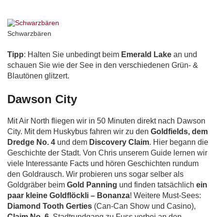
Schwarzbären
Tipp
: Halten Sie unbedingt beim
Emerald Lake
an und
schauen Sie wie der See in den verschiedenen Grün- &
Blautönen glitzert.
Dawson City
Mit Air North fliegen wir in 50 Minuten direkt nach Dawson
City. Mit dem Huskybus fahren wir zu den
Goldfields, dem
Dredge No. 4
und dem
Discovery Claim
. Hier begann die
Geschichte der Stadt. Von Chris unserem Guide lernen wir
viele Interessante Facts und hören Geschichten rundum
den Goldrausch. Wir probieren uns sogar selber als
Goldgräber beim
Gold Panning
und finden tatsächlich
ein
paar kleine Goldflöckli – Bonanza
! Weitere Must-Sees:
Diamond Tooth Gerties
(Can-Can Show und Casino),
Claim No. 6
, Stadtrundgang zu Fuss vorbei an den