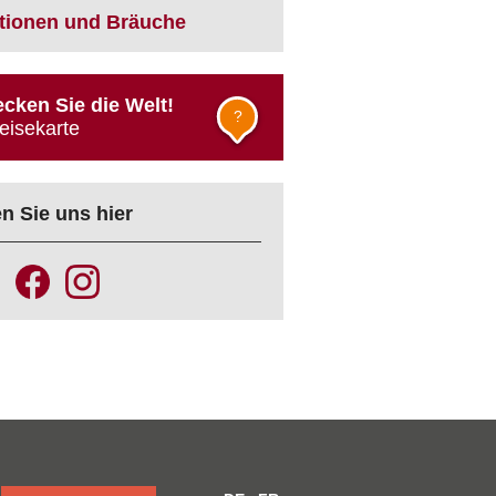
itionen und Bräuche
cken Sie die Welt!
?
eisekarte
n Sie uns hier