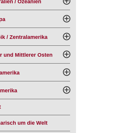
alien / Ozeanien
pa
ik / Zentralamerika
r und Mittlerer Osten
amerika
merika
t
narisch um die Welt