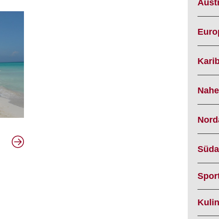
Austr
Euro
Karib
Nahe
Nord
Süda
Spor
Kuli