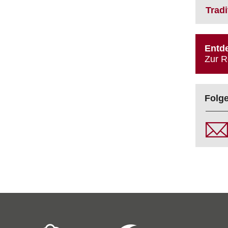
Trad
Entde
Zur R
Folge