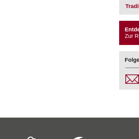
Trad
Entde
Zur R
Folge