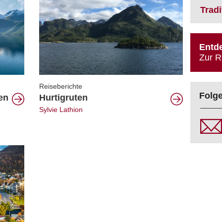
Trad
Entde
Zur R
Reiseberichte
Folge
en
Hurtigruten
Sylvie Lathion