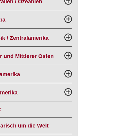
alien / Ozeanien
pa
ik / Zentralamerika
r und Mittlerer Osten
amerika
merika
t
narisch um die Welt