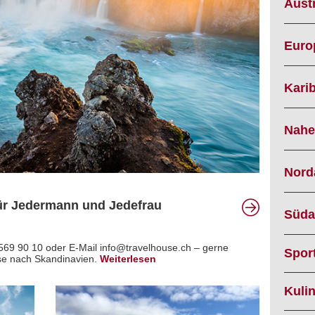
Austr
Euro
Karib
Nahe
Nord
für Jedermann und Jedefrau
Süda
 569 90 10 oder E-Mail info@travelhouse.ch – gerne
Spor
eise nach Skandinavien.
Weiterlesen
Kuli