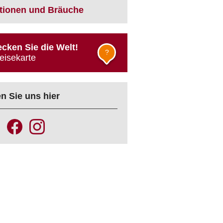
itionen und Bräuche
cken Sie die Welt!
?
eisekarte
n Sie uns hier