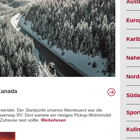
Austr
Euro
Karib
Nahe
Nord
Kanada
Süda
reerider. Der Startpunkt unseres Abenteuers war die
Spor
raserway RV. Dort wartete ein riesiges Pickup-Wohnmobil
Zuhause sein sollte.
Weiterlesen
Kuli