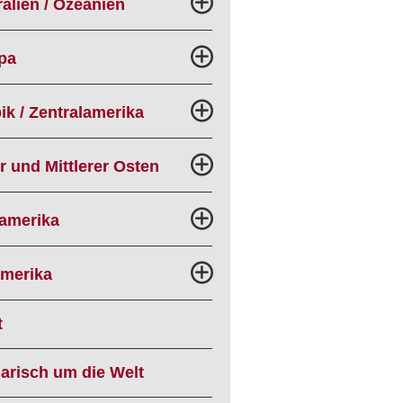
alien / Ozeanien
pa
ik / Zentralamerika
r und Mittlerer Osten
amerika
merika
t
narisch um die Welt