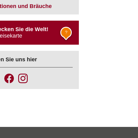
itionen und Bräuche
cken Sie die Welt!
?
eisekarte
n Sie uns hier