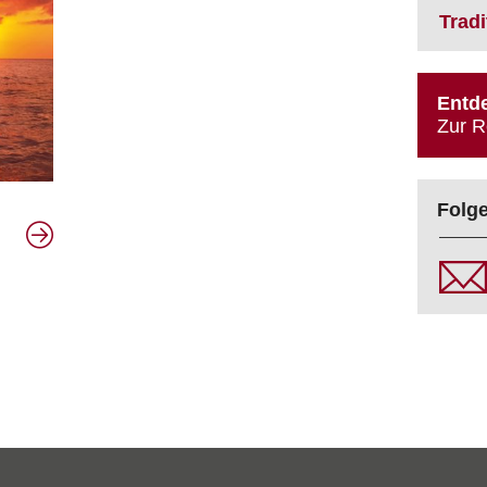
Trad
Entde
Zur R
Folge