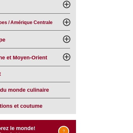
bes / Amérique Centrale
pe
he et Moyen-Orient
t
 du monde culinaire
itions et coutume
rez le monde!
?