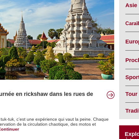
Asie
Caraï
Euro
Proc
Spor
Tour
rnée en rickshaw dans les rues de
Trad
tuk-tuk, c’est une expérience qui vaut la peine. Chaque
servation de la circulation chaotique, des motos et
Continuer
Explo