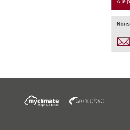
À le 
Nous 