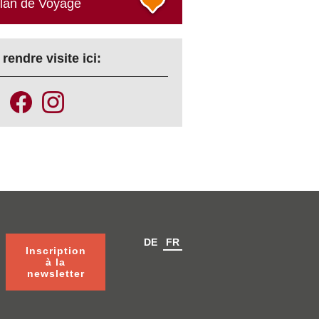
plan de Voyage
rendre visite ici:
DE
FR
Inscription
à la
newsletter