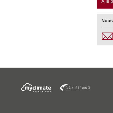
À le 
Nous 