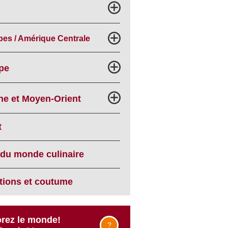
bes / Amérique Centrale
pe
he et Moyen-Orient
t
 du monde culinaire
itions et coutume
rez le monde!
?