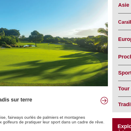
Asie
Caraï
Euro
Proc
Spor
Tour
adis sur terre
Trad
ise, fairways ourlés de palmiers et montagnes
golfeurs de pratiquer leur sport dans un cadre de rêve.
Explo