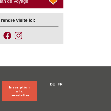
plan de Voyage
rendre visite ici:
DE
FR
Inscription
à la
newsletter