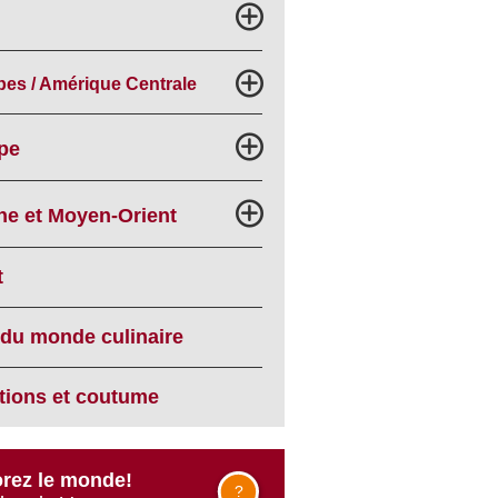
bes / Amérique Centrale
pe
he et Moyen-Orient
t
 du monde culinaire
itions et coutume
rez le monde!
?