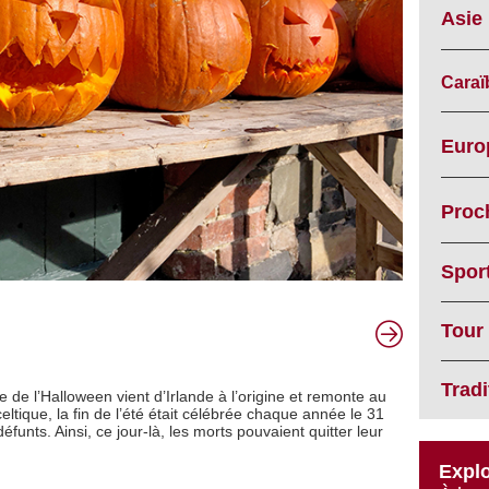
Asie
Caraï
Euro
Proc
Spor
Tour
Trad
 de l’Halloween vient d’Irlande à l’origine et remonte au
eltique, la fin de l’été était célébrée chaque année le 31
unts. Ainsi, ce jour-là, les morts pouvaient quitter leur
Explo